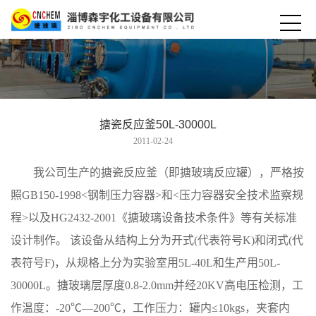
搪瓷反应釜50L-30000L
2011-02-24
我公司生产的搪瓷反应釜（即搪玻璃反应罐），严格按
照GB150-1998<钢制压力容器>和<压力容器安全技术监察规
程>以及HG2432-2001《搪玻璃设备技术条件》等有关标准
设计制作。 该设备从结构上分为开式(代表符号K)和闭式(代
表符号F)，从规格上分为实验室用5L-40L和生产用50L-
30000L。搪玻璃层厚度0.8-2.0mm并经20KV高电压检测，工
作温度：-20℃—200℃，工作压力：罐内≤10kgs，夹套内