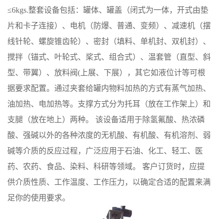
≤6kgs.整套设备包括：罐体、罐盖（闭式为一体，开式由垫
片和卡子连接）、电机（防爆、普通、变频）、减速机（摆
线针轮、螺旋锥齿轮）、密封（填料、单机封、双机封）、
搅拌（锚式、叶轮式、桨式、组合式）、温套管（直型、斜
型、带翼）、放料阀(上展、下展），其它如液位计等可根
据要求配置。通过夹套给罐内物料加热的方式有蒸气加热、
油加热、电加热等。支撑方式分为托耳（放在工作架上）和
支腿（放在地上）两种。 该设备适用于除氢氟酸、热浓磷
酸、强碱以外的各种浓度的无机酸、有机酸、有机溶剂、弱
碱等介质的反应过程，广泛应用于石油、化工、轻工、医
药、农药、食品、染料、科研等领域。 客户订货时，应提
供介质性质、工作温度、工作压力，以确定合适的配置来满
足你的使用要求。