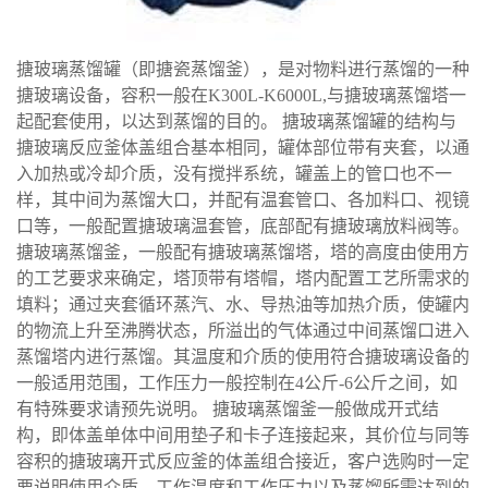
搪玻璃蒸馏罐（即搪瓷蒸馏釜），是对物料进行蒸馏的一种
搪玻璃设备，容积一般在K300L-K6000L,与搪玻璃蒸馏塔一
起配套使用，以达到蒸馏的目的。 搪玻璃蒸馏罐的结构与
搪玻璃反应釜体盖组合基本相同，罐体部位带有夹套，以通
入加热或冷却介质，没有搅拌系统，罐盖上的管口也不一
样，其中间为蒸馏大口，并配有温套管口、各加料口、视镜
口等，一般配置搪玻璃温套管，底部配有搪玻璃放料阀等。
搪玻璃蒸馏釜，一般配有搪玻璃蒸馏塔，塔的高度由使用方
的工艺要求来确定，塔顶带有塔帽，塔内配置工艺所需求的
填料；通过夹套循环蒸汽、水、导热油等加热介质，使罐内
的物流上升至沸腾状态，所溢出的气体通过中间蒸馏口进入
蒸馏塔内进行蒸馏。其温度和介质的使用符合搪玻璃设备的
一般适用范围，工作压力一般控制在4公斤-6公斤之间，如
有特殊要求请预先说明。 搪玻璃蒸馏釜一般做成开式结
构，即体盖单体中间用垫子和卡子连接起来，其价位与同等
容积的搪玻璃开式反应釜的体盖组合接近，客户选购时一定
要说明使用介质、工作温度和工作压力以及蒸馏所需达到的