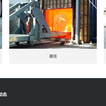
搪烧
搪烧成
动态