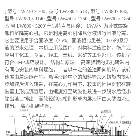
[ 型号 LW230 × 700 , 型号 LW380 × 618 , 型号 LW380× 886,
型号 LW380 × 1140 ,型号 LW450 × 1350 , 型号 LW600 × 1850
,型号 LW800× 3200]产品特点与用途： LW系列为卧式螺旋
卸料沉降离心机，它是利用离心机降悬浮液进行固液分离，
它主要适用于含固浓度（35%，固液相比重差）0.05的悬浮
液的脱水处理，本机应用范围广，对物料适应性好，能广泛
应用于化工，食品、轻工、造纸、采矿等工业部门。该机型
符合GMP规范设计。 结构与原理： 高速旋转的无孔转鼓内
有同心安装的输料螺旋，二者以一定的差速同向旋转，该转
速差由差速器产生。悬浮液经中心的加料管加入螺旋内筒初
步加速后进入转鼓，在离心力作用下，较重的固相沉积在转
鼓壁上形成沉渣层，由螺旋推至转鼓锥段进一步脱水后经小
端出渣口排出；而较轻的液相则形成内层液环由大端溢流口
排出。 离心机结构图：